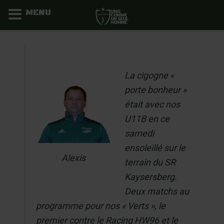
MENU
Aller
au
contenu
La cigogne «
porte bonheur »
était avec nos
U11B en ce
samedi
ensoleillé sur le
Alexis
terrain du SR
Kaysersberg.
Deux matchs au
programme pour nos « Verts », le
premier contre le Racing HW96 et le