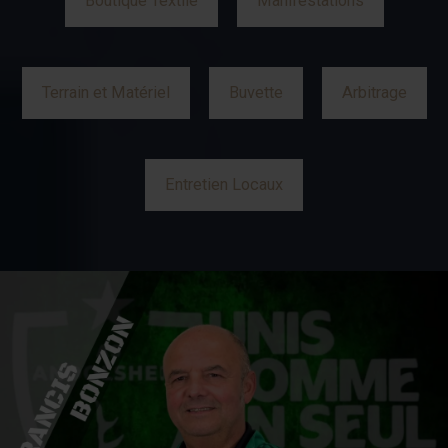
Boutique Textile
Manifestations
Terrain et Matériel
Buvette
Arbitrage
Entretien Locaux