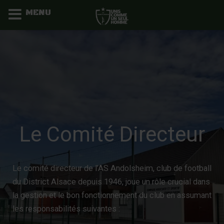
MENU
Aller
au
contenu
Le Comité Directeur
Le comité directeur de l’AS Andolsheim, club de football
du District Alsace depuis 1946, joue un rôle crucial dans
la gestion et le bon fonctionnement du club en assumant
les responsabilités suivantes :