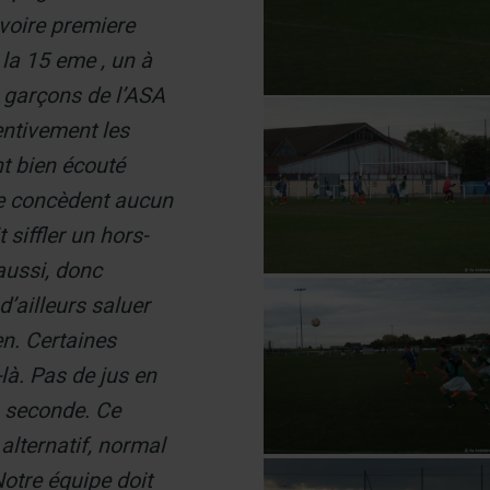
 voire premiere
la 15 eme , un à
s garçons de l’ASA
entivement les
nt bien écouté
ne concèdent aucun
siffler un hors-
aussi, donc
d’ailleurs saluer
en. Certaines
là. Pas de jus en
 seconde. Ce
alternatif, normal
otre équipe doit