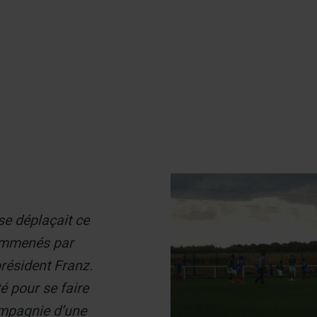
er
se déplaçait ce
emmenés par
président Franz.
té pour se faire
compagnie d’une