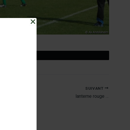
Tweetez
SUIVANT
lanterne rouge …