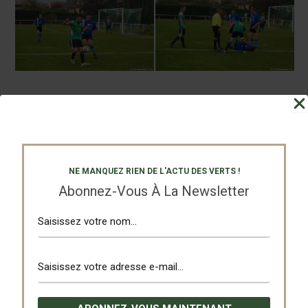
Partagez
Tweetez
NE MANQUEZ RIEN DE L'ACTU DES VERTS !
PRÉCÉDENT
SUIVANT
Abonnez-Vous À La Newsletter
Nos Partenaires