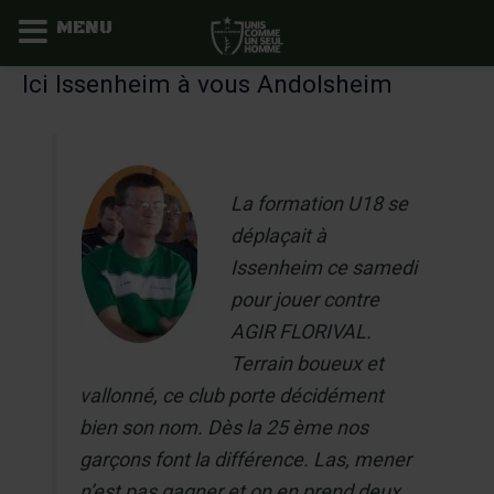
MENU
Aller
Ici Issenheim à vous Andolsheim
au
contenu
La formation U18 se
déplaçait à
Issenheim ce samedi
pour jouer contre
AGIR FLORIVAL.
Terrain boueux et
vallonné, ce club porte décidément
bien son nom. Dès la 25 ème nos
garçons font la différence. Las, mener
n’est pas gagner et on en prend deux