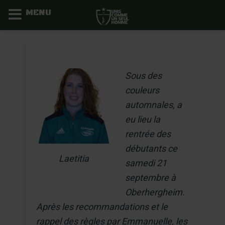
MENU
Aller
au
contenu
Sous des
couleurs
automnales, a
eu lieu la
rentrée des
débutants ce
Laetitia
samedi 21
septembre à
Oberhergheim.
Après les recommandations et le
rappel des règles par Emmanuelle, les