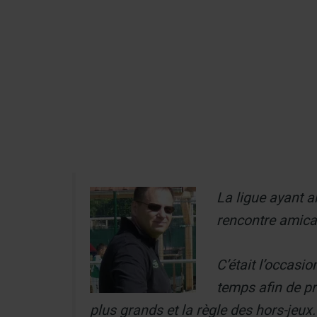
Aller
au
Recherch
contenu
Menu
La ligue ayant a
rencontre amical
C’était l’occasi
temps afin de pr
plus grands et la règle des hors-jeux