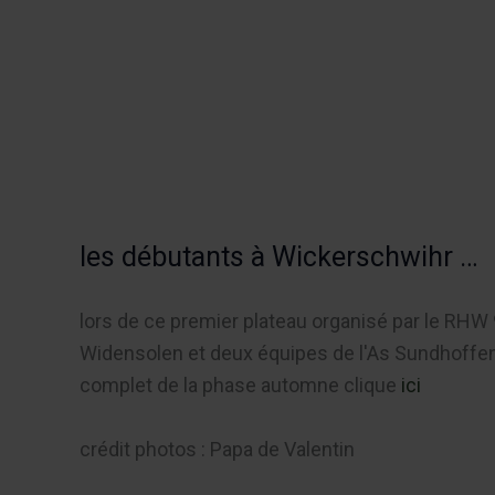
Aller
au
Recherch
contenu
Menu
les débutants à Wickerschwihr …
lors de ce premier plateau organisé par le RHW 
Widensolen et deux équipes de l'As Sundhoffen
complet de la phase automne clique
ici
crédit photos : Papa de Valentin