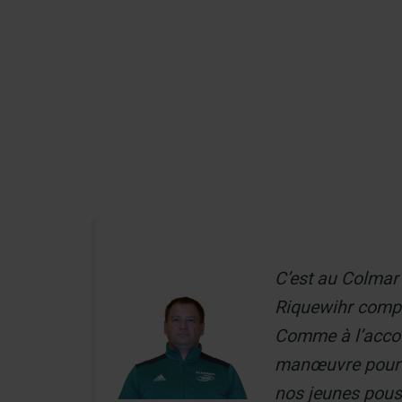
Aller
au
Recherch
contenu
Menu
C’est au Colmar
Riquewihr compl
Comme à l’accou
manœuvre pour l
nos jeunes pouss