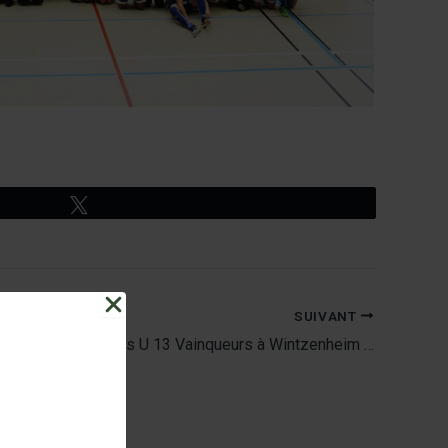
Tweetez
SUIVANT
Les U 13 Vainqueurs à Wintzenheim …