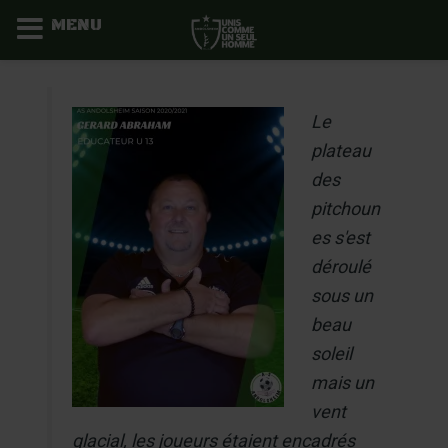
MENU
Aller
au
Le
contenu
plateau
des
pitchoun
es s'est
déroulé
sous un
beau
soleil
mais un
vent
glacial, les joueurs étaient encadrés