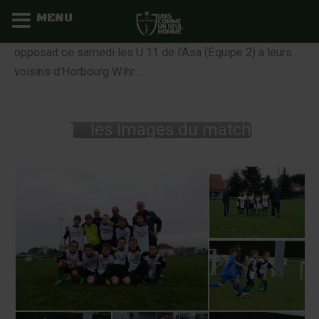
MENU
Aller
opposait ce samedi les U 11 de l'Asa (Équipe 2) à leurs
au
voisins d'Horbourg Wihr ...
contenu
les images du match