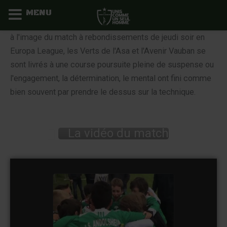
MENU
Aller
à l'image du match à rebondissements de jeudi soir en
au
Europa League, les Verts de l'Asa et l'Avenir Vauban se
contenu
sont livrés à une course poursuite pleine de suspense ou
l'engagement, la détermination, le mental ont fini comme
bien souvent par prendre le dessus sur la technique.
La vidéo du match
U 11 A Avenir Vauban - Asa
watch video