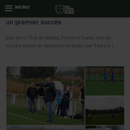
MENU
Aller
un premier succès …
au
contenu
pour les U 15 A de Michel, Pierrot et Frantz avec un
succès assuré en deuxième mi temps par 3 buts à 1 ...