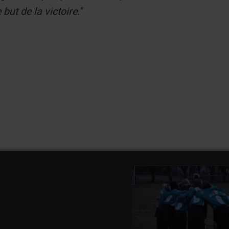
but de la victoire."
U 11 avenir vauban ret
watch video