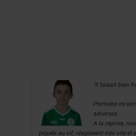
Aller
au
Recherch
contenu
Menu
"Il faisait bien 
Première mi-temp
adverses.
A la reprise, no
piqués au vif, réagissent très vite et