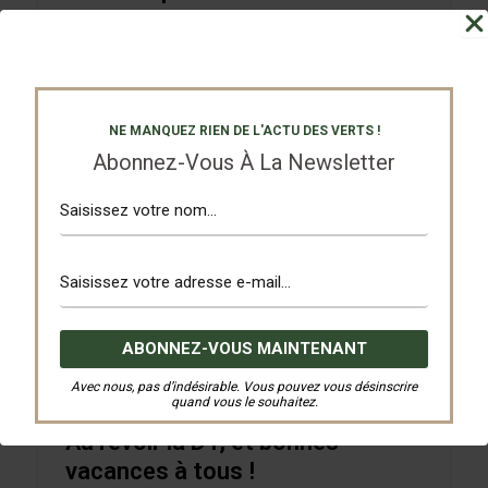
Déjà assurés du titre de leur groupe en D2
depuis la dernière journée, nos U18...
Lire l'Article
NE MANQUEZ RIEN DE L'ACTU DES VERTS !
Abonnez-Vous À La Newsletter
Séniors 1
3 juin 2026
Avec nous, pas d’indésirable. Vous pouvez vous désinscrire
FR Jebsheim Muntzenheim
quand vous le souhaitez.
Au revoir la D1, et bonnes
vacances à tous !