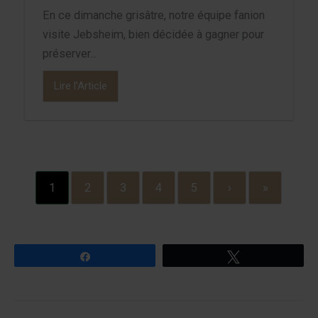
En ce dimanche grisâtre, notre équipe fanion
visite Jebsheim, bien décidée à gagner pour
préserver...
Lire l'Article
1
2
3
4
5
›
»
Partagez
Tweetez