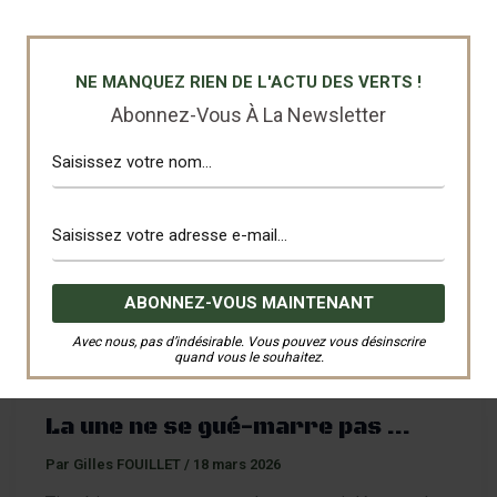
Beau dimanche après-midi printanier pour un match
important en District 2 du District d’Alsace Football
NE MANQUEZ RIEN DE L'ACTU DES VERTS !
face au SR Bergheim
Abonnez-Vous À La Newsletter
Avec nous, pas d’indésirable. Vous pouvez vous désinscrire
quand vous le souhaitez.
Séniors 1
La une ne se gué-marre pas …
Par
Gilles FOUILLET
/
18 mars 2026