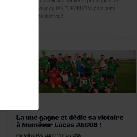
Météo grise dimanche dernier et petite pluie de
buts, en faveur de l’AS TURCKHEIM, pour cette
rencontre de district 2
Séniors 1
La une gagne et dédie sa victoire
à Monsieur Lucas JACOB !
Par
Gilles FOUILLET
/
11 mars 2026