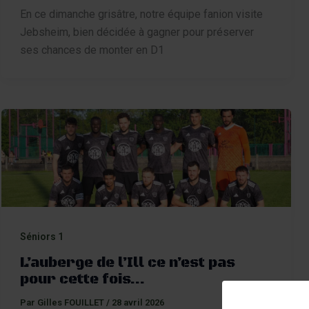
En ce dimanche grisâtre, notre équipe fanion visite
Jebsheim, bien décidée à gagner pour préserver
ses chances de monter en D1
Séniors 1
L’auberge de l’Ill ce n’est pas
pour cette fois…
Par
Gilles FOUILLET
/
28 avril 2026