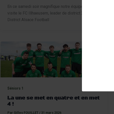
En ce samedi soir magnifique notre équipe fanion
visite le FC Illhaeusern, leader de district 2 en
District Alsace Football
Séniors 1
La une se met en quatre et en met
4 !
Par
Gilles FOUILLET
/
31 mars 2026