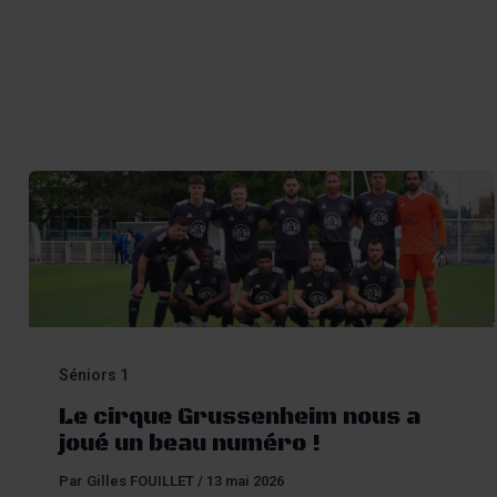
Contact
Séniors 1
Le cirque Grussenheim nous a
joué un beau numéro !
Par
Gilles FOUILLET
/
13 mai 2026