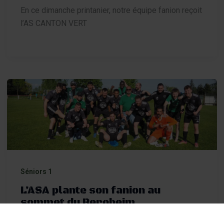
En ce dimanche printanier, notre équipe fanion reçoit
l’AS CANTON VERT
Séniors 1
L’ASA plante son fanion au
sommet du Bergheim
Par
Gilles FOUILLET
/
21 avril 2026