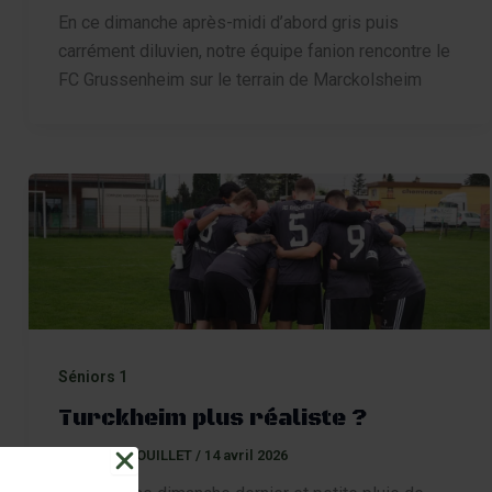
En ce dimanche après-midi d’abord gris puis
carrément diluvien, notre équipe fanion rencontre le
FC Grussenheim sur le terrain de Marckolsheim
Séniors 1
Turckheim plus réaliste ?
Par
Gilles FOUILLET
/
14 avril 2026