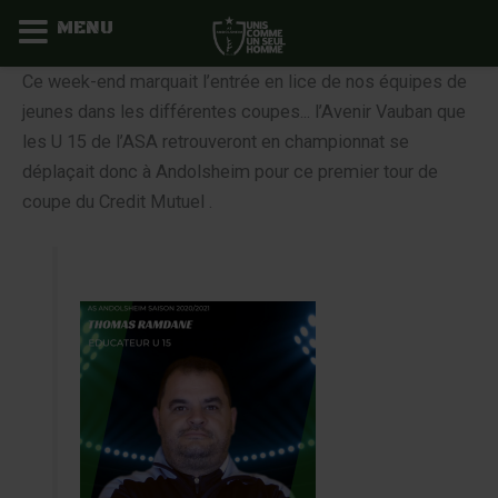
MENU
Aller
Ce week-end marquait l’entrée en lice de nos équipes de
au
jeunes dans les différentes coupes... l’Avenir Vauban que
contenu
les U 15 de l’ASA retrouveront en championnat se
déplaçait donc à Andolsheim pour ce premier tour de
coupe du Credit Mutuel .