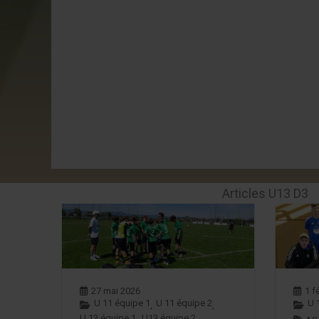
Articles U13 D3
27 mai 2026
1 f
U 11 équipe 1
U 11 équipe 2
U 
,
,
U 13 équipe 1
U13 équipe 2