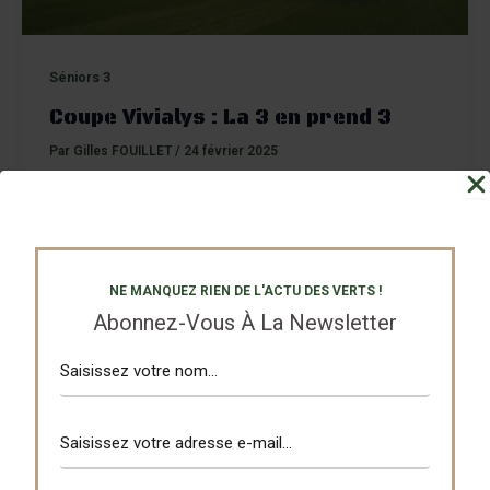
Séniors 3
Coupe Vivialys : La 3 en prend 3
Par
Gilles FOUILLET
/
24 février 2025
Pour être synthétique, autant que faire se peut
puisque c’est aussi le matériau du stade, on a eu plein
d’occasions et une seule ira au fond.
NE MANQUEZ RIEN DE L'ACTU DES VERTS !
Abonnez-Vous À La Newsletter