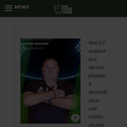
MENU
Aller
au
contenu
Nos U7
avaient
leur
dernier
plateau
à
domicile
sous
une
météo
un peu