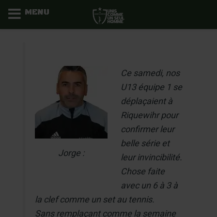
MENU
Aller
au
contenu
Ce samedi, nos
U13 équipe 1 se
déplaçaient à
Riquewihr pour
confirmer leur
belle série et
Jorge :
leur invincibilité.
Chose faite
avec un 6 à 3 à
la clef comme un set au tennis.
Sans remplaçant comme la semaine