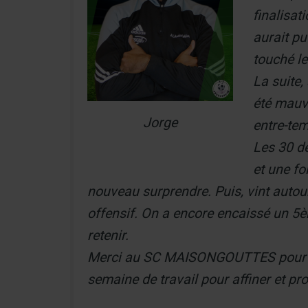
finalisat
aurait pu
touché le
La suite,
été mauv
Jorge
entre-tem
Les 30 de
et une fo
nouveau surprendre. Puis, vint auto
offensif. On a encore encaissé un 5èm
retenir.
Merci au SC MAISONGOUTTES pour l’ac
semaine de travail pour affiner et pr