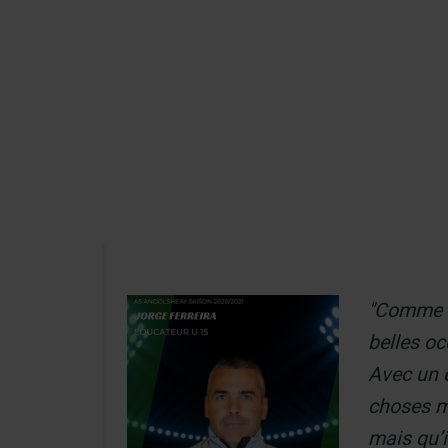
Aller
au
Recherch
contenu
Menu
"Comme le
belles o
Avec un e
choses ma
mais qu’i