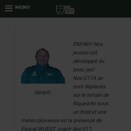
MENU
Aller
au
contenu
ENFIN!!! Nos
jeunes ont
développé du
beau jeu!
Nos U11A se
sont déplacés
Gérard :
sur le terrain de
Riquewihr sous
un froid et une
météo pluvieuse en la présence de
Pascal WUEST, coach des U11.