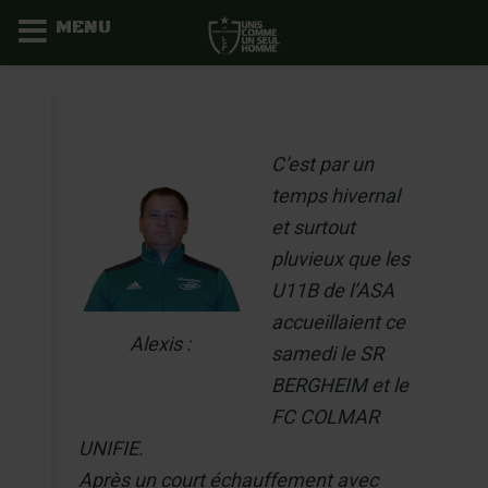
MENU
Aller
au
contenu
C’est par un
temps hivernal
et surtout
pluvieux que les
U11B de l’ASA
accueillaient ce
Alexis :
samedi le SR
BERGHEIM et le
FC COLMAR
UNIFIE.
Après un court échauffement avec