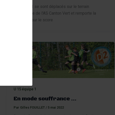
Nos U15/1 se sont déplacés sur le terrain
synthétique de l’AS Canton Vert et remporte la
rencontre sur le score
U 15 équipe 1
En mode souffrance …
Par
Gilles FOUILLET
/
5 mai 2022