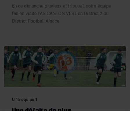
En ce dimanche pluvieux et frisquet, notre équipe
fanion visite l’AS CANTON VERT en District 2 du
District Football Alsace
U 15 équipe 1
Une défaite de plus…
Par
Gilles FOUILLET
/
20 novembre 2023