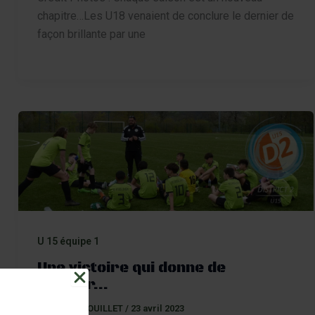
chapitre…Les U18 venaient de conclure le dernier de
façon brillante par une
U 15 équipe 1
Une victoire qui donne de
l’espoir…
Par
Gilles FOUILLET
/
23 avril 2023