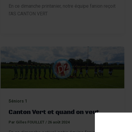
En ce dimanche printanier, notre équipe fanion reçoit
l’AS CANTON VERT
Séniors 1
Canton Vert et quand on veut …
Par
Gilles FOUILLET
/
26 août 2024