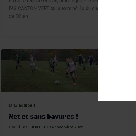
En ce dimanche estival, notre équipe fanion reçoit
l’AS CANTON VERT qui a terminé 4e du classement
de D2 en
U 13 équipe 1
Net et sans bavures !
Par
Gilles FOUILLET
/
14 novembre 2022