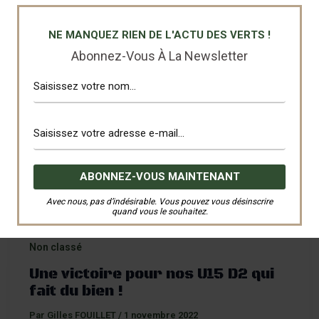
Nos U15 se sont déplacés sur le terrain synthétique
de l’AS Canton vert après un bon mois de trêve
NE MANQUEZ RIEN DE L'ACTU DES VERTS !
obligatoire
Abonnez-Vous À La Newsletter
Avec nous, pas d’indésirable. Vous pouvez vous désinscrire
quand vous le souhaitez.
Non classé
Une victoire pour nos U15 D2 qui
fait du bien !
Par
Gilles FOUILLET
/
1 novembre 2022