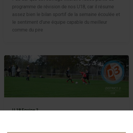
programme de révision de nos U18, car il résume
assez bien le bilan sportif de la semaine écoulée et
le sentiment d’une équipe capable du meilleur
comme du pire
U 18 Equipe 2
Toujours aussi compliqué !
Par
Gilles FOUILLET
/
16 octobre 2022