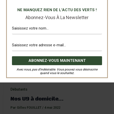
Déplacement de nos U18 D3 ce samedi à
NE MANQUEZ RIEN DE L'ACTU DES VERTS !
Volgelsheim pour y affronter l’avenir Vauban et notre
Abonnez-Vous À La Newsletter
avenir s’est vite assombri
Avec nous, pas d’indésirable. Vous pouvez vous désinscrire
quand vous le souhaitez.
Débutants
Nos U9 à domicile…
Par
Gilles FOUILLET
/
4 mai 2022