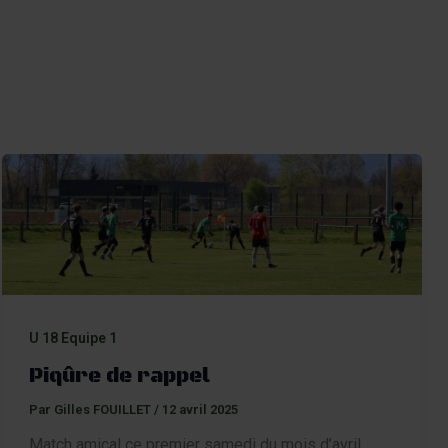
Aller
au
Recherch
contenu
Menu
U 18 Equipe 1
Piqûre de rappel
Par
Gilles FOUILLET
/
12 avril 2025
Match amical ce premier samedi du mois d’avril