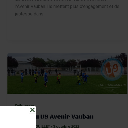
l’Avenir Vauban. Ils mettent plus d’engagement et de
justesse dans
Débutants
Plateau U9 Avenir Vauban
Par
Gilles FOUILLET
/
3 octobre 2022