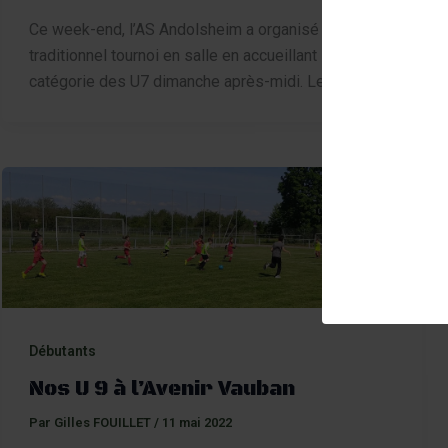
Ce week-end, l’AS Andolsheim a organisé son
traditionnel tournoi en salle en accueillant la
catégorie des U7 dimanche après-midi. Les
Débutants
Nos U 9 à l’Avenir Vauban
Par
Gilles FOUILLET
/
11 mai 2022