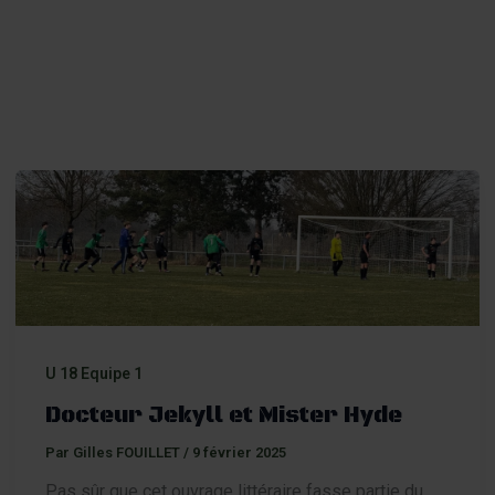
er
U 18 Equipe 1
Docteur Jekyll et Mister Hyde
Par
Gilles FOUILLET
/
9 février 2025
Pas sûr que cet ouvrage littéraire fasse partie du