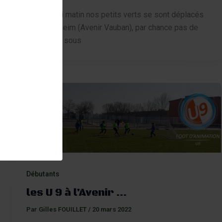
Ce samedi matin nos petits verts se sont déplacés
à Volgelsheim (Avenir Vauban), par chance pas de
pluie mais sous
Débutants
les U 9 à l’Avenir …
Par
Gilles FOUILLET
/
20 mars 2022