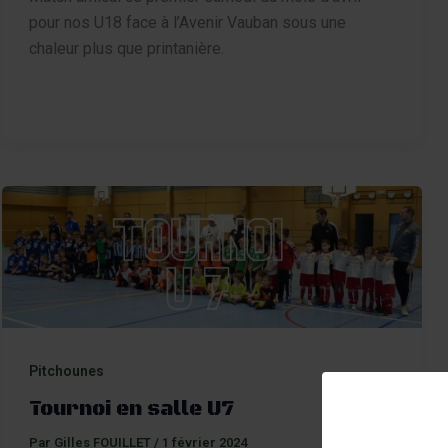
pour nos U18 face à l’Avenir Vauban sous une
chaleur plus que printanière.
Pitchounes
Tournoi en salle U7
Par
Gilles FOUILLET
/
1 février 2024