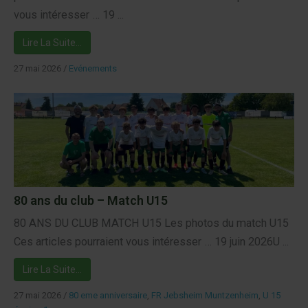
vous intéresser … 19 ...
Lire La Suite…
27 mai 2026
/
Evénements
80 ans du club – Match U15
80 ANS DU CLUB MATCH U15 Les photos du match U15
Ces articles pourraient vous intéresser … 19 juin 2026U ...
Lire La Suite…
27 mai 2026
/
80 eme anniversaire
,
FR Jebsheim Muntzenheim
,
U 15