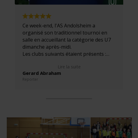
Ce week-end, l'AS Andolsheim a
organisé son traditionnel tournoi en
salle en accueillant la catégorie des U7
dimanche après-midi.
Les clubs suivants étaient présents :
L'ASC Biesheim, L'Avenir Vauban, le FC
Lire la suite
Grussenheim, Le CS Neuhof, le RHW96
Gerard Abraham
et bien sûr l'AS Andolsheim.
Reporter
Pour cette catégorie, aucun classement,
chaque équipe a été récompensé par
une coupe et chaque joueur la remise
d'une médaille.
Le président Francis BONZON, son
Comité, remercient l'ensemble des
équipes et leurs encadrants pour le bon
déroulement du tournoi ainsi que