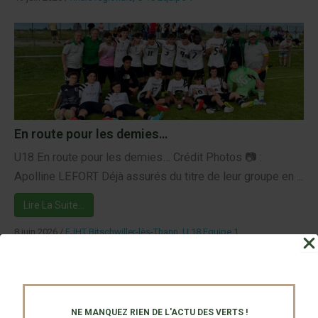
En route pour les demies…
U18 En route pour les demies… Crédit Photos 📷 :
Apolline LEFORT Déjà assurés du titre de leur groupe en ...
Lire La Suite…
8 juin 2026
/
EJHT Bitschwiller-lès-Thann
,
U 18 Equipe 1
NE MANQUEZ RIEN DE L'ACTU DES VERTS !