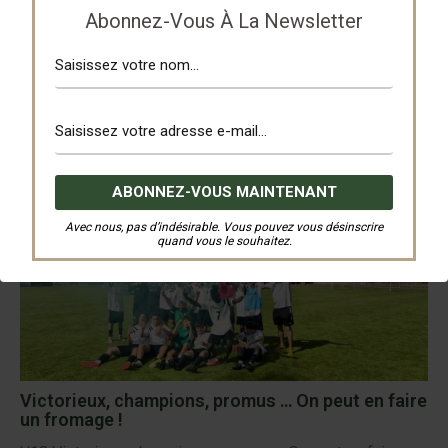
Abonnez-Vous À La Newsletter
Au revoir la D1, et bonnes vacances à tous !
Seniors D2 Au revoir la D1, et bonnes vacances à tous !
En ce dimanche grisâtre, notre équipe fanion visite ...
Lire La Suite…
3 juin 2026
/
FR Jebsheim Muntzenheim
,
Séniors 1
Avec nous, pas d’indésirable. Vous pouvez vous désinscrire
quand vous le souhaitez.
Victorieux, champions, promus … On peut en faire
un fromage !