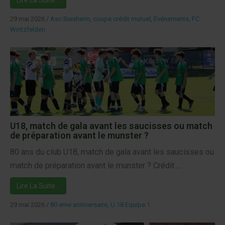
Lire La Suite…
29 mai 2026
/
Asc Biesheim
,
coupe crédit mutuel
,
Evénements
,
FC
Wintzfelden
U18, match de gala avant les saucisses ou match
de préparation avant le munster ?
80 ans du club U18, match de gala avant les saucisses ou
match de préparation avant le munster ? Crédit ...
Lire La Suite…
29 mai 2026
/
80 eme anniversaire
,
U 18 Equipe 1