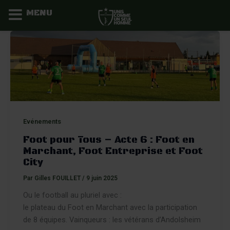
MENU
Aller
au
contenu
Evénements
Foot pour Tous – Acte 6 : Foot en
Marchant, Foot Entreprise et Foot
City
Par
Gilles FOUILLET
/
9 juin 2025
Ou le football au pluriel avec :
le plateau du Foot en Marchant avec la participation
de 8 équipes. Vainqueurs : les vétérans d’Andolsheim