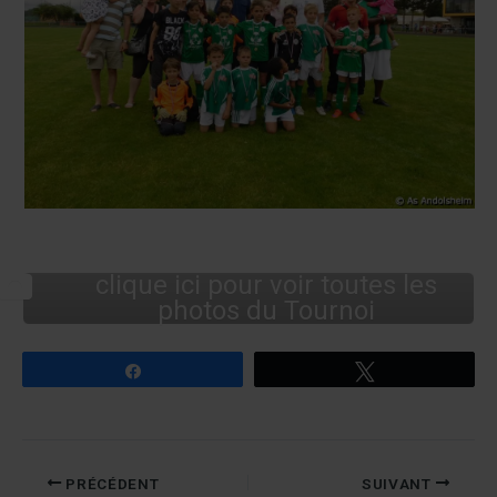
clique ici pour voir toutes les
photos du Tournoi
Partagez
Tweetez
PRÉCÉDENT
SUIVANT