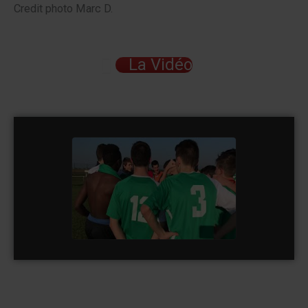
Credit photo Marc D.
La Vidéo
AS Andolsheim U 18 Vs St
Croix en Plaine
watch video