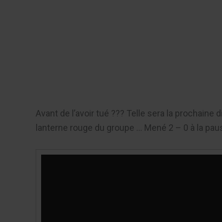
Aller
au
Recherch
contenu
Menu
Avant de l’avoir tué ??? Telle sera la prochaine
lanterne rouge du groupe … Mené 2 – 0 à la pause
Lecteur
vidéo