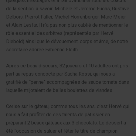
quelques messages et a fait ovationner tous les coachs
de la section, à savoir: Michèle et Jérôme Fuchs, Gustave
Delbois, Pierrot Faller, Michel Horrenberger, Marc Meier
et Alain Lesfar. Il n’a pas non plus oublié de mentionner le
rôle essentiel des arbitres (représentés par Hervé
Diebold) ainsi que le dévouement, corps et âme, de notre
secrétaire adorée Fabienne Fleith.
Après ce beau discours, 32 joueurs et 10 adultes ont pris
part au repas concocté par Sacha Rossi, qui nous a
gratifié de “penne” accompagnées de sauce tomate dans
laquelle mijotaient de belles boulettes de viandes.
Cerise sur le gâteau, comme tous les ans, c’est Hervé qui
nous a fait profiter de ses talents de pâtissier en
préparant 2 beaux gâteaux aux 3 chocolats. Le dessert a
été l’occasion de saluer et fêter le titre de champion