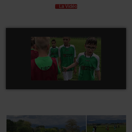
La Vidéo
U 11 A ASA VS AS
TURCKHEIM
watch video