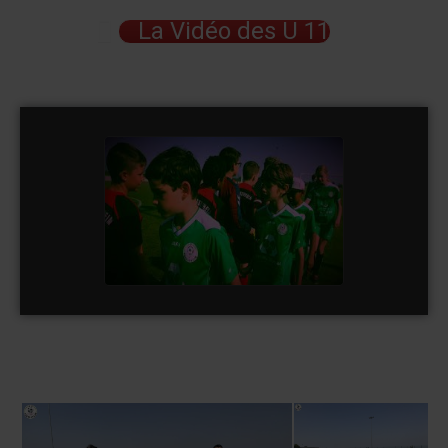
La Vidéo des U 11
U 11 FC Fessenheim vs ASA
2
watch video