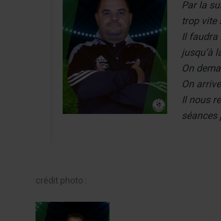
Par la su
trop vite
Il faudra
jusqu’à 
On demarr
On arrive
Il nous r
séances 
crédit photo :