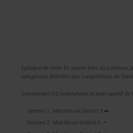
Aller
au
Recherch
contenu
Menu
Epilogue de cette fin saison hors du commun, 
relégations définitifs des compétitions de Distr
Concernant l'AS Andolsheim, le bilan sportif de 
Seniors 1 : Maintien en District 3 ➡️
Seniors 2 : Montée en District 6 ↗️