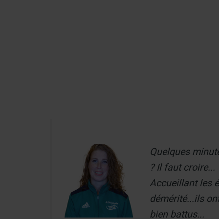
Aller
au
Recherch
contenu
Menu
Quelques minutes
? Il faut croire...
Accueillant les 
démérité...ils o
bien battus...