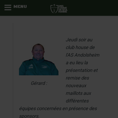
MENU
Aller
au
contenu
Jeudi soir au
club house de
l'AS Andolsheim
a eu lieu la
présentation et
remise des
Gérard :
nouveaux
maillots aux
différentes
équipes concernées en présence des
sponsors.