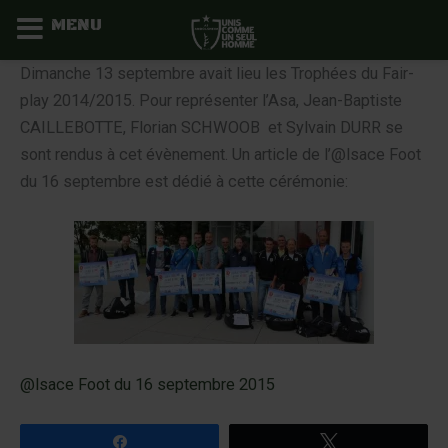
MENU
Aller
Dimanche 13 septembre avait lieu les Trophées du Fair-
au
play 2014/2015. Pour représenter l’Asa, Jean-Baptiste
contenu
CAILLEBOTTE, Florian SCHWOOB
et Sylvain DURR se
sont rendus à cet évènement. Un article de l’@lsace Foot
du 16 septembre est dédié à cette cérémonie:
@lsace Foot du 16 septembre 2015
Partagez
Tweetez