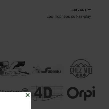
SUIVANT
Les Trophées du Fair-play