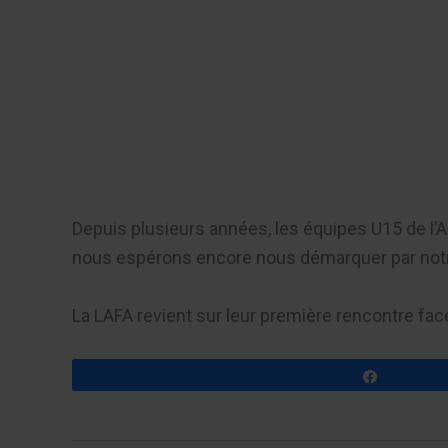
Aller
au
Recherch
contenu
Menu
Depuis plusieurs années, les équipes U15 de l’A
nous espérons encore nous démarquer par notre
La LAFA revient sur leur première rencontre fa
Partagez