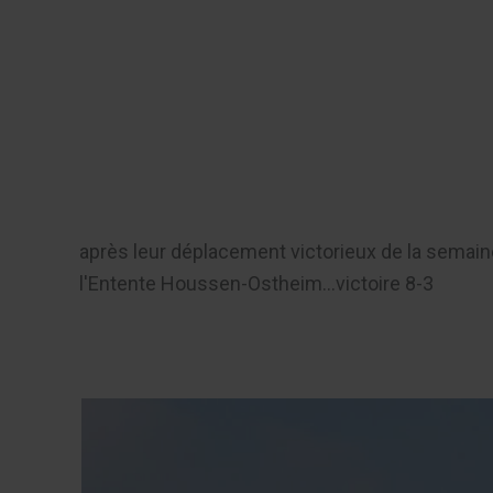
Aller
au
Recherch
contenu
Menu
après leur déplacement victorieux de la semaine
l'Entente Houssen-Ostheim...victoire 8-3