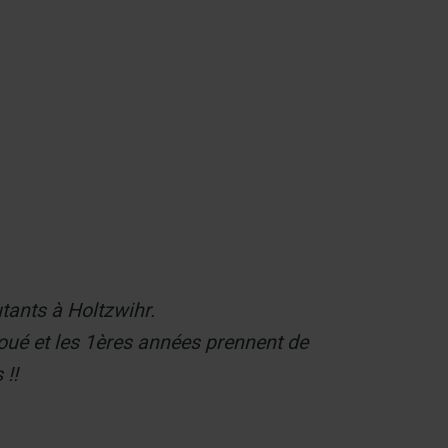
Contact
utants à Holtzwihr.
joué et les 1ères années prennent de
 !!