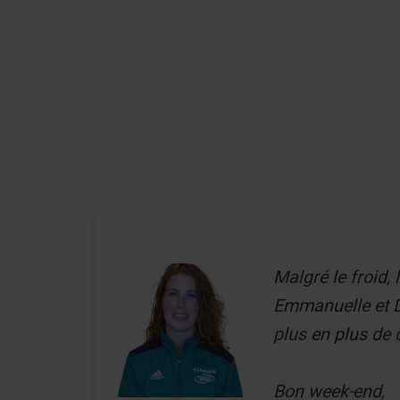
Aller
au
Recherch
contenu
Menu
Malgré le froid,
Emmanuelle et Da
plus en plus de c
Bon week-end,