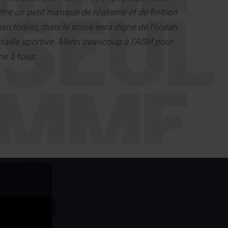
tre un petit manque de réalisme et de finition
an Indien, mais le score sera digne de l’océan
taille sportive. Merci beaucoup à l’ASM pour
ne à tous.