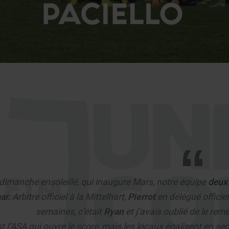
dimanche ensoleillé, qui inaugure Mars, notre équipe
deux
ar.
Arbitre officiel à la Mittelhart,
Pierrot
en délégué offici
semaines, c’était
Ryan
et j’avais oublié de le reme
st l’ASA qui ouvre le score, mais les locaux égalisent en 