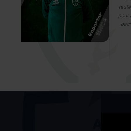
faute
pour 
paci