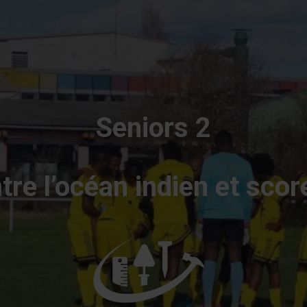
er
Seniors 2
re l’océan indien et scor