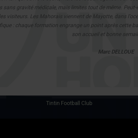
s sans gravité médicale, mais limites tout de même. Peut-ê
les visiteurs. Les Mahorais viennent de Mayotte, dans l’océ
fique : chaque formation engrange un point après cette ba
son accueil et bonne semai
Marc DELLOUE
Tintin Football Club