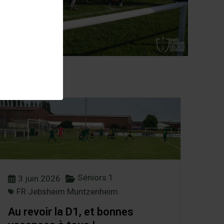
Séniors 1
3 juin 2026
FR Jebsheim Muntzenheim
Au revoir la D1, et bonnes