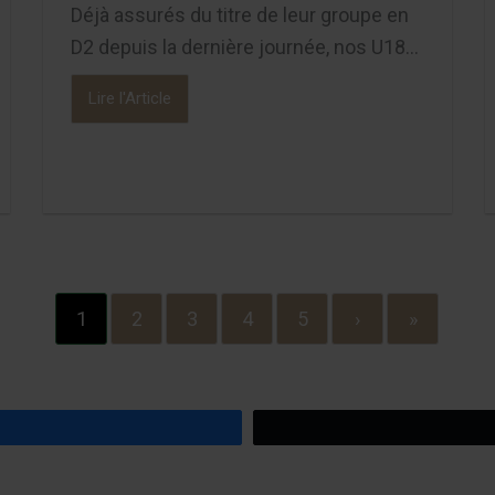
Déjà assurés du titre de leur groupe en
D2 depuis la dernière journée, nos U18...
Lire l'Article
1
2
3
4
5
›
»