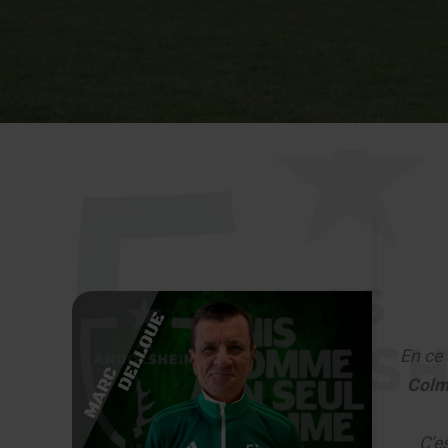
En ce 
Colm
C’e