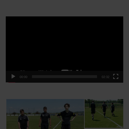
Lecteur
vidéo
00:00
02:32