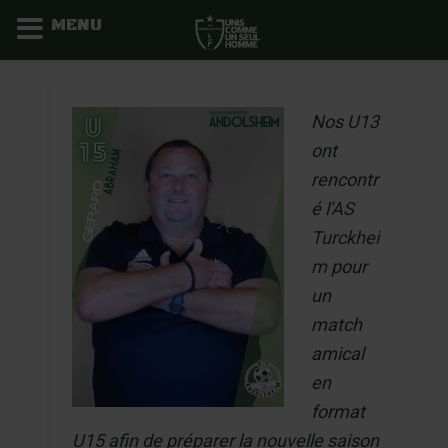
MENU
Aller
au
Nos U13
contenu
ont
rencontr
é l'
AS
Turckhei
m
pour
un
match
amical
en
format
U15 afin de préparer la nouvelle saison