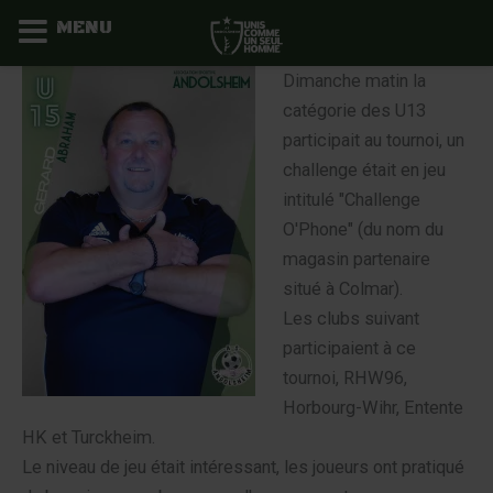
MENU
Aller
Dimanche matin la
au
catégorie des U13
contenu
participait au tournoi, un
challenge était en jeu
intitulé "Challenge
O'Phone" (du nom du
magasin partenaire
situé à Colmar).
Les clubs suivant
participaient à ce
tournoi, RHW96,
Horbourg-Wihr, Entente
HK et Turckheim.
Le niveau de jeu était intéressant, les joueurs ont pratiqué