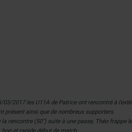
er
/03/2017 les U11A de Patrice ont rencontré à l'extér
ont présent ainsi que de nombreux supporters.
 la rencontre (50") suite à une passe, Théo frappe le 
 bon et rapide début de match.