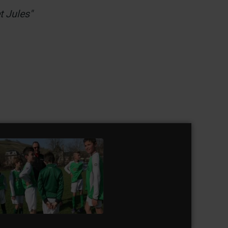
t Jules"
 11 A AS Andolsheim U 11
Vs AS Turckheim
watch video