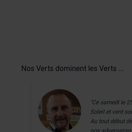
Aller
au
Recherch
contenu
Menu
Nos Verts dominent les Verts …
"Ce samedi le 25
Soleil et vent s
Au tout début de
nos adversaires,