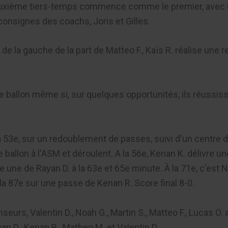
uxième tiers-temps commence comme le premier, avec un
 consignes des coachs, Joris et Gilles.
de la gauche de la part de Matteo F., Kaïs R. réalise une 
le ballon même si, sur quelques opportunités, ils réussis
a 53e, sur un redoublement de passes, suivi d'un centre d
le ballon à l'ASM et déroulent. A la 56e, Kenan K. délivre un
une de Rayan D. à la 63e et 65e minute. À la 71e, c'est N
 à la 87e sur une passe de Kenan R. Score final 8-0.
rs, Valentin D., Noah G., Martin S., Matteo F., Lucas O. a
yan D., Kenan R., Matheo M. et Valentin D.