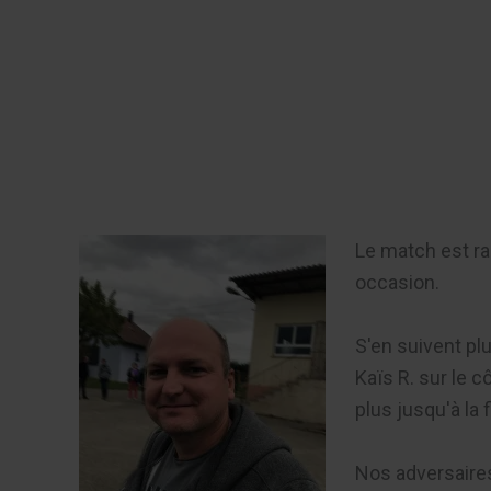
Aller
au
Recherch
contenu
Menu
Le match est ra
occasion.
S'en suivent pl
Kaïs R. sur le 
plus jusqu'à la 
Nos adversaires