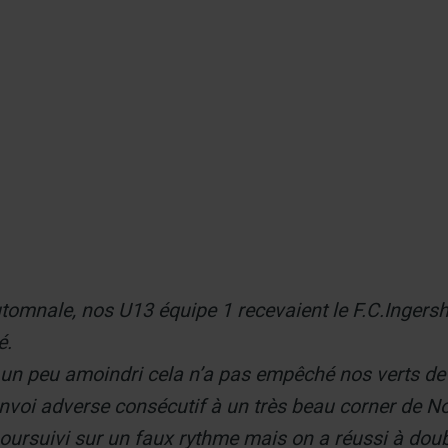
er
tomnale, nos U13 équipe 1 recevaient le F.C.Ingersh
é.
 un peu amoindri cela n’a pas empêché nos verts de v
nvoi adverse consécutif à un très beau corner de N
oursuivi sur un faux rythme mais on a réussi à doub