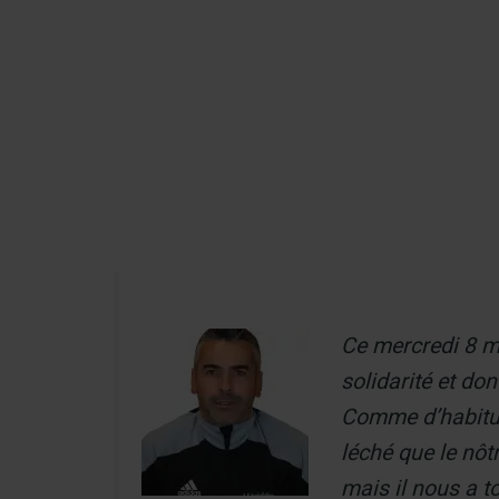
Aller
au
Recherch
contenu
Menu
Ce mercredi 8 m
solidarité et do
Comme d’habitud
léché que le nôt
mais il nous a t